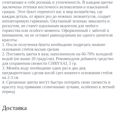
сочетающее в себе роскошь и утонченность. В каждом цветке
заключены оттенки восточного великолепия и изысканной
грации. Этот букет перенесет вас в мир волшебства, где
каждая деталь, от ярких роз до нежных лизиантусов, создает
неповторимую гармонию. Окутанный зеленью эвкалипта и
роскутом, он станет идеальным акцентом для любого
торжества или особого момента. Оформленный с заботой и
вниманием, он не оставит равнодушным ни одного ценителя
красоты.
1. После получения букета необходимо подрезать нижнее
основание стебля косым срезом
2. Поставить цветы в вазу, наполненную на 60-70% холодной
водой (не выше 20 градусов). Рекомендуем добавить средство
для сохранения свежести CHRYSAL 5 гр.
3. Менять воду необходимо один раз в два дня,
предварительно сделав косой срез нижнего основания стебля
на 2-3 см
4. Срезанные цветы могут быстро потерять свою свежесть и
красоту под прямыми солнечными лучами, особенно в летний
период
Доставка