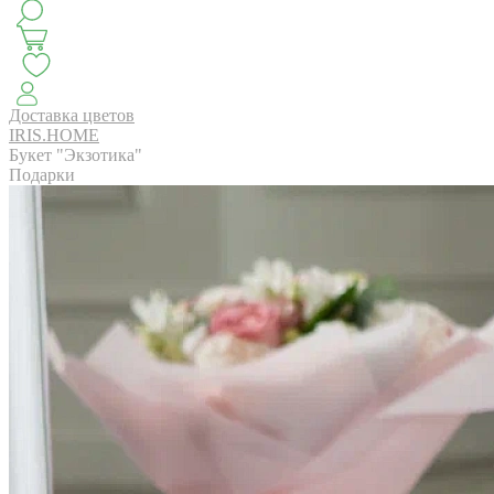
КЛАССИКА
БУКЕТ ЦВЕТОВ НА ВЫПУСК
СЕЗОН ПИОНОВ
МОНОБУКЕТЫ
ЛЕТО 2
Доставка цветов
IRIS.HOME
Букет "Экзотика"
Подарки
АВТОРСКИЕ БУКЕТЫ
ЦВЕТОЧНЫЕ КОМПОЗИ
БУКЕТЫ РОЗ
ЦВЕТЫ
КОМУ
ПОВОД
СУХОЦВ
ГОРШЕЧНЫЕ РАСТЕНИЯ
ПОДАРКИ
ЦВЕТЫ ПАЧК
IRIS.HOME
САЛО