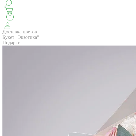
КЛАССИКА
БУКЕТ ЦВЕТОВ НА ВЫПУСК
СЕЗОН ПИОНОВ
МОНОБУКЕТЫ
ЛЕТО 2
Доставка цветов
Букет "Экзотика"
Подарки
АВТОРСКИЕ БУКЕТЫ
ЦВЕТОЧНЫЕ КОМПОЗИ
БУКЕТЫ РОЗ
ЦВЕТЫ
КОМУ
ПОВОД
СУХОЦВ
ГОРШЕЧНЫЕ РАСТЕНИЯ
ПОДАРКИ
ЦВЕТЫ ПАЧК
IRIS.HOME
САЛО