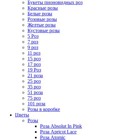
Букеты пионовидных роз
Красные розы
Белые розы
Розовые розы
Желтые розы
Кустовые розы
5 Роз
7 роз
9 роз
11 роз
15 роз
17 роз
19 Роз
21 роза
25 роз
35 роз
51 роза
75 роз
101 роза
Розы в коробке
Цветы
Розы
Роза Absolut In Pink
Роза Apricot Lace
Роза Atomic