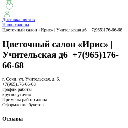
СЕЗОН ПИОНОВ
МОНОБУКЕТЫ
ЛЕТО 2
Доставка цветов
Наши салоны
Цветочный салон «Ирис» | Учительская д6 +7(965)176-66-68
АВТОРСКИЕ БУКЕТЫ
ЦВЕТОЧНЫЕ КОМПОЗИ
Цветочный салон «Ирис» |
Учительская д6 +7(965)176-
БУКЕТЫ РОЗ
ЦВЕТЫ
КОМУ
ПОВОД
СУХОЦВ
66-68
ГОРШЕЧНЫЕ РАСТЕНИЯ
ПОДАРКИ
ЦВЕТЫ ПАЧК
г. Сочи, ул. Учительская, д. 6.
+7(965)176-66-68
IRIS.HOME
САЛО
График работы
круглосуточно
Примеры работ салона
Оформление букетов
Отзывы