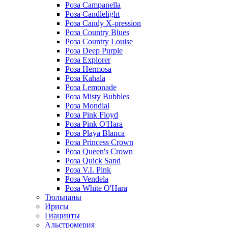
Роза Campanella
Роза Candlelight
Роза Candy X-pression
Роза Country Blues
Роза Country Louise
Роза Deep Purple
Роза Explorer
Роза Hermosa
Роза Kahala
Роза Lemonade
Роза Misty Bubbles
Роза Mondial
Роза Pink Floyd
Роза Pink O'Hara
Роза Playa Blanca
Роза Princess Crown
Роза Queen's Crown
Роза Quick Sand
Роза V.I. Pink
Роза Vendela
Роза White O'Hara
Тюльпаны
Ирисы
Гиацинты
Альстромерия