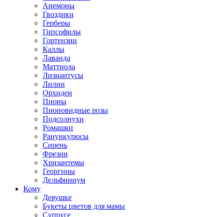
Анемоны
Гвоздики
Герберы
Гипсофилы
Гортензии
Каллы
Лаванда
Маттиола
Лизиантусы
Лилии
Орхидеи
Пионы
Пионовидные розы
Подсолнухи
Ромашки
Ранункулюсы
Сирень
Фрезии
Хризантемы
Георгины
Дельфиниум
Кому
Девушке
Букеты цветов для мамы
Супруге