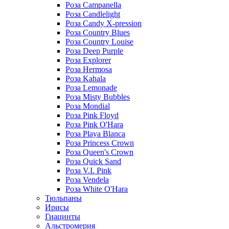
Роза Campanella
Роза Candlelight
Роза Candy X-pression
Роза Country Blues
Роза Country Louise
Роза Deep Purple
Роза Explorer
Роза Hermosa
Роза Kahala
Роза Lemonade
Роза Misty Bubbles
Роза Mondial
Роза Pink Floyd
Роза Pink O'Hara
Роза Playa Blanca
Роза Princess Crown
Роза Queen's Crown
Роза Quick Sand
Роза V.I. Pink
Роза Vendela
Роза White O'Hara
Тюльпаны
Ирисы
Гиацинты
Альстромерия