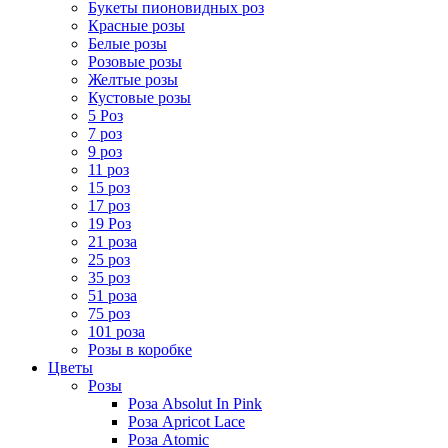
Букеты пионовидных роз
Красные розы
Белые розы
Розовые розы
Желтые розы
Кустовые розы
5 Роз
7 роз
9 роз
11 роз
15 роз
17 роз
19 Роз
21 роза
25 роз
35 роз
51 роза
75 роз
101 роза
Розы в коробке
Цветы
Розы
Роза Absolut In Pink
Роза Apricot Lace
Роза Atomic