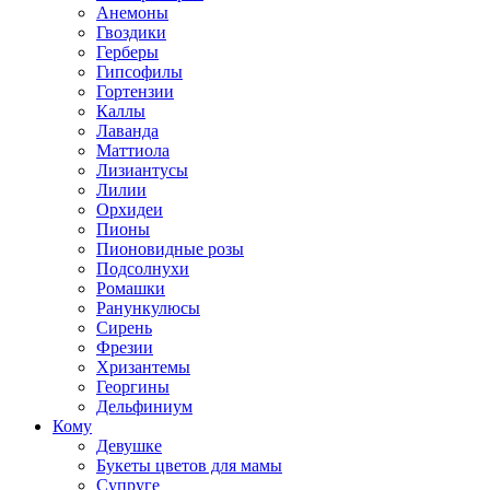
Анемоны
Гвоздики
Герберы
Гипсофилы
Гортензии
Каллы
Лаванда
Маттиола
Лизиантусы
Лилии
Орхидеи
Пионы
Пионовидные розы
Подсолнухи
Ромашки
Ранункулюсы
Сирень
Фрезии
Хризантемы
Георгины
Дельфиниум
Кому
Девушке
Букеты цветов для мамы
Супруге