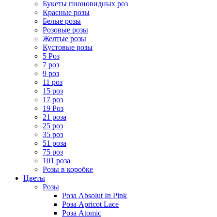
Букеты пионовидных роз
Красные розы
Белые розы
Розовые розы
Желтые розы
Кустовые розы
5 Роз
7 роз
9 роз
11 роз
15 роз
17 роз
19 Роз
21 роза
25 роз
35 роз
51 роза
75 роз
101 роза
Розы в коробке
Цветы
Розы
Роза Absolut In Pink
Роза Apricot Lace
Роза Atomic