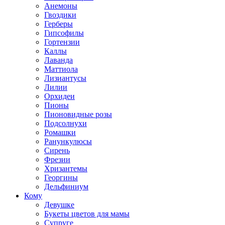
Анемоны
Гвоздики
Герберы
Гипсофилы
Гортензии
Каллы
Лаванда
Маттиола
Лизиантусы
Лилии
Орхидеи
Пионы
Пионовидные розы
Подсолнухи
Ромашки
Ранункулюсы
Сирень
Фрезии
Хризантемы
Георгины
Дельфиниум
Кому
Девушке
Букеты цветов для мамы
Супруге