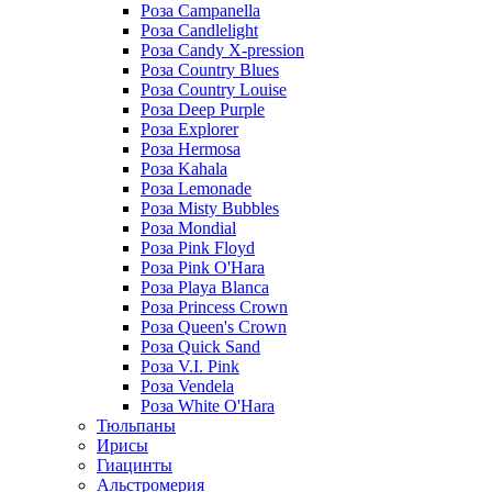
Роза Campanella
Роза Candlelight
Роза Candy X-pression
Роза Country Blues
Роза Country Louise
Роза Deep Purple
Роза Explorer
Роза Hermosa
Роза Kahala
Роза Lemonade
Роза Misty Bubbles
Роза Mondial
Роза Pink Floyd
Роза Pink O'Hara
Роза Playa Blanca
Роза Princess Crown
Роза Queen's Crown
Роза Quick Sand
Роза V.I. Pink
Роза Vendela
Роза White O'Hara
Тюльпаны
Ирисы
Гиацинты
Альстромерия