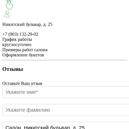
СЕЗОН ПИОНОВ
МОНОБУКЕТЫ
ЛЕТО 2
Никитский бульвар, д. 25
+7 (903) 132-29-02
АВТОРСКИЕ БУКЕТЫ
ЦВЕТОЧНЫЕ КОМПОЗИ
График работы
круглосуточно
Примеры работ салона
БУКЕТЫ РОЗ
ЦВЕТЫ
КОМУ
ПОВОД
СУХОЦВ
Оформление букетов
Отзывы
ГОРШЕЧНЫЕ РАСТЕНИЯ
ПОДАРКИ
ЦВЕТЫ ПАЧК
Оставьте Ваш отзыв
IRIS.HOME
САЛО